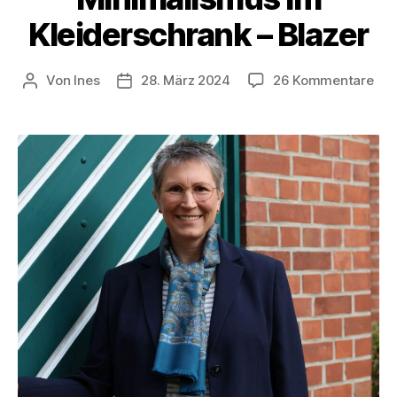
Kleiderschrank – Blazer
zu
Von
Ines
28. März 2024
26 Kommentare
Beitragsautor
Veröffentlichungsdatum
Min
im
Kle
–
Bla