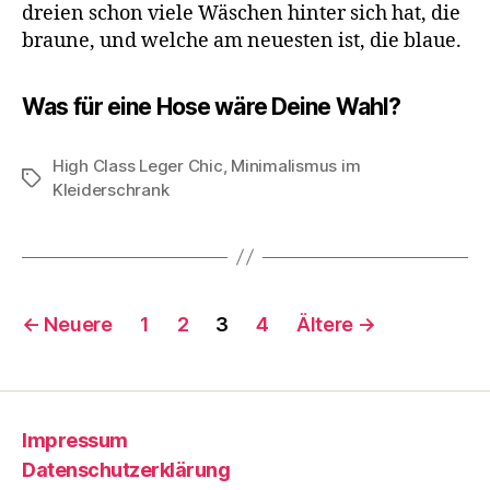
dreien schon viele Wäschen hinter sich hat, die
braune, und welche am neuesten ist, die blaue.
Was für eine Hose wäre Deine Wahl?
High Class Leger Chic
,
Minimalismus im
Schlagwörter
Kleiderschrank
Seitennummerierung
←
Neuere
1
2
3
4
Ältere
→
der
Beiträge
Impressum
Datenschutzerklärung