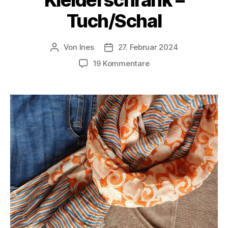
Kleiderschrank –
Tuch/Schal
Von
Ines
27. Februar 2024
Beitragsautor
Veröffentlichungsdatum
zu
19 Kommentare
Minimalismus
im
Kleiderschrank
–
Tuch/Schal