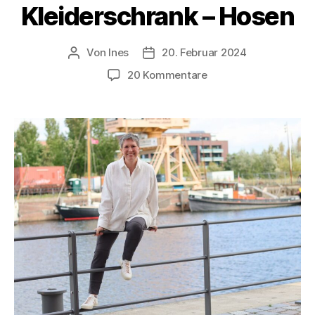
Kleiderschrank – Hosen
Von
Ines
20. Februar 2024
Beitragsautor
Veröffentlichungsdatum
zu
20 Kommentare
Minimalismus
im
Kleiderschrank
–
Hosen