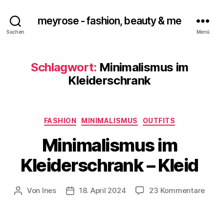
meyrose - fashion, beauty & me
Suchen
Menü
Schlagwort:
Minimalismus im
Kleiderschrank
Kategorien
FASHION
MINIMALISMUS
OUTFITS
Minimalismus im
Kleiderschrank – Kleid
zu
Von
Ines
18. April 2024
23 Kommentare
Beitragsautor
Veröffentlichungsdatum
Min
im