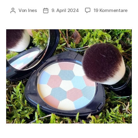
zu
Von
Ines
9. April 2024
19 Kommentare
Beitragsautor
Veröffentlichungsdatum
Mini
im
Klei
–
Kosm