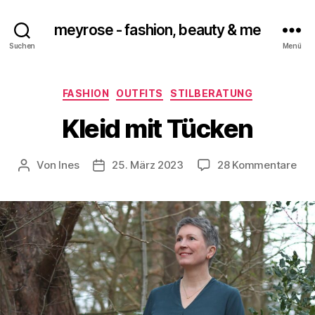
meyrose - fashion, beauty & me
Suchen
Menü
Kategorien
FASHION
OUTFITS
STILBERATUNG
Kleid mit Tücken
zu
Von
Ines
25. März 2023
28 Kommentare
Beitragsautor
Veröffentlichungsdatum
Kle
mit
Tüc