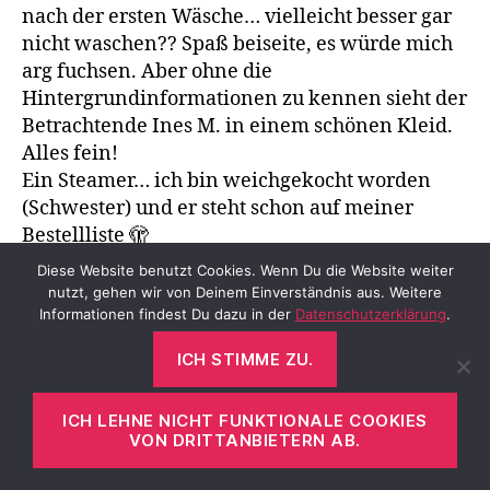
nach der ersten Wäsche… vielleicht besser gar
nicht waschen?? Spaß beiseite, es würde mich
arg fuchsen. Aber ohne die
Hintergrundinformationen zu kennen sieht der
Betrachtende Ines M. in einem schönen Kleid.
Alles fein!
Ein Steamer… ich bin weichgekocht worden
(Schwester) und er steht schon auf meiner
Bestellliste 🫣
Herzliche Grüße Susa
Diese Website benutzt Cookies. Wenn Du die Website weiter
nutzt, gehen wir von Deinem Einverständnis aus. Weitere
Informationen findest Du dazu in der
Datenschutzerklärung
.
sagt:
Ines
26. März 2023 um 20:00 Uhr
ICH STIMME ZU.
Wenn es auf den Bildern gut aussieht, ist es ja
schon mal was. In Seminaren kommt das bei
ICH LEHNE NICHT FUNKTIONALE COOKIES
VON DRITTANBIETERN AB.
Kunden auch meist gut an. Es bewegt sich
schön beim Tragen und wirkt dadurch recht