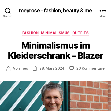
meyrose - fashion, beauty & me
Suchen
Menü
Kategorien
FASHION
MINIMALISMUS
OUTFITS
Minimalismus im
Kleiderschrank – Blazer
zu
Von
Ines
28. März 2024
26 Kommentare
Beitragsautor
Veröffentlichungsdatum
Min
im
Kle
–
Bla