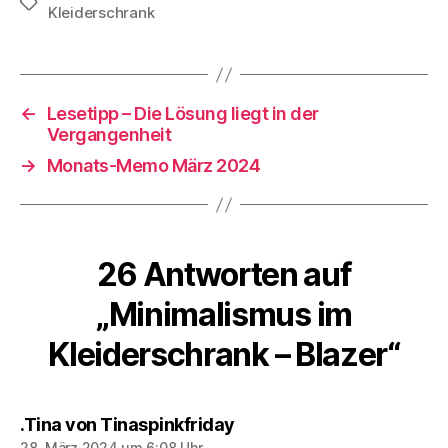
Schlagwörter
Kleiderschrank
←
Lesetipp – Die Lösung liegt in der
Vergangenheit
→
Monats-Memo März 2024
26 Antworten auf
„Minimalismus im
Kleiderschrank – Blazer“
sagt:
.Tina von Tinaspinkfriday
28. März 2024 um 6:08 Uhr