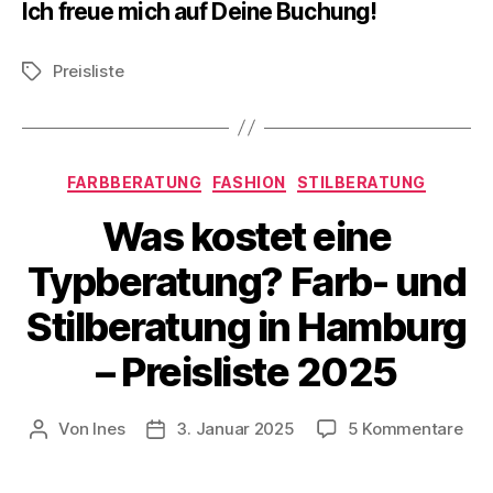
Ich freue mich auf Deine Buchung!
Preisliste
Schlagwörter
Kategorien
FARBBERATUNG
FASHION
STILBERATUNG
Was kostet eine
Typberatung? Farb- und
Stilberatung in Hamburg
– Preisliste 2025
zu
Von
Ines
3. Januar 2025
5 Kommentare
Beitragsautor
Veröffentlichungsdatum
Wa
kos