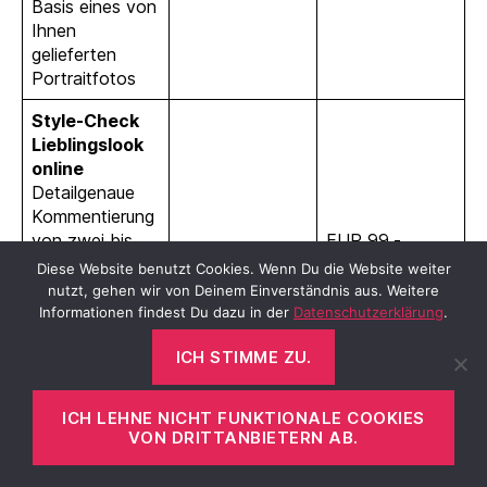
Basis eines von
Ihnen
gelieferten
Portraitfotos
Style-Check
Lieblingslook
online
Detailgenaue
Kommentierung
von zwei bis
EUR 99,-
drei
pauschal
Diese Website benutzt Cookies. Wenn Du die Website weiter
Lieblingsoutfits
nutzt, gehen wir von Deinem Einverständnis aus. Weitere
und einem
Informationen findest Du dazu in der
Datenschutzerklärung
.
Fehlgriff auf
ICH STIMME ZU.
Basis Ihrer
Fotos
ICH LEHNE NICHT FUNKTIONALE COOKIES
Style-Check
VON DRITTANBIETERN AB.
Outfits aus
dem wahren