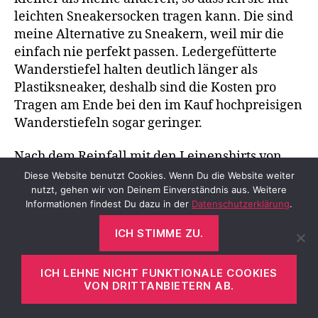
leichten Sneakersocken tragen kann. Die sind
meine Alternative zu Sneakern, weil mir die
einfach nie perfekt passen. Ledergefütterte
Wanderstiefel halten deutlich länger als
Plastiksneaker, deshalb sind die Kosten pro
Tragen am Ende bei den im Kauf hochpreisigen
Wanderstiefeln sogar geringer.
Nach dem Reinfall mit den Leinenshirts von
Basefield habe ich dann stattdessen habe ich
Diese Website benutzt Cookies. Wenn Du die Website weiter
nutzt, gehen wir von Deinem Einverständnis aus. Weitere
zwei T-Shirts aus Lyocell bei ARMEDANGELS
Informationen findest Du dazu in der
Datenschutzerklärung
.
gekauft, Modell
JILAA
dunkelblau und braun.
Sie haben sich in den letzten Monaten bewährt,
ICH STIMME ZU.
auch wenn der seidige Glanz und Fall des Stoffs
deutlich nachgelassen hat und die Farben
ICH LEHNE NICHT FUNKTIONALE COOKIES
etwas heller geworden sind. Außerdem haben
VON DRITTANBIETERN AB.
sie Länge eingebüßt. Der Stoff ist ohne den
Vergleich mit den neuwertigen Shirts