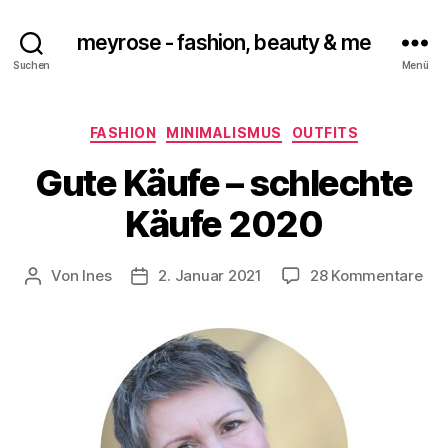
meyrose - fashion, beauty & me
Suchen
Menü
Kategorien
FASHION
MINIMALISMUS
OUTFITS
Gute Käufe – schlechte
Käufe 2020
zu
Von
Ines
2. Januar 2021
28 Kommentare
Beitragsautor
Veröffentlichungsdatum
Gut
Käu
–
sch
Käu
20