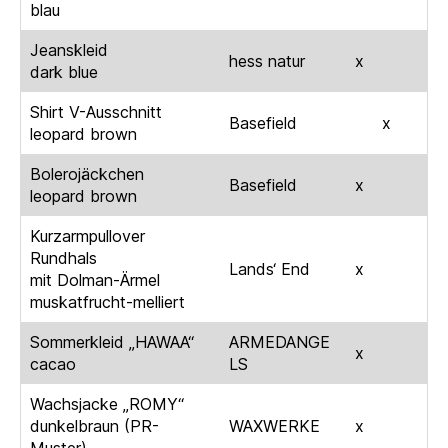
blau
Jeanskleid
hess natur
x
dark blue
Shirt V-Ausschnitt
Basefield
x
leopard brown
Bolerojäckchen
Basefield
x
leopard brown
Kurzarmpullover
Rundhals
Lands‘ End
x
mit Dolman-Ärmel
muskatfrucht-melliert
Sommerkleid „HAWAA“
ARMEDANGE
x
cacao
LS
Wachsjacke „ROMY“
dunkelbraun (PR-
WAXWERKE
x
Muster)