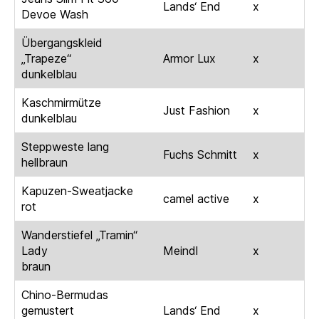
Lands‘ End
x
Devoe Wash
Übergangskleid
„Trapeze“
Armor Lux
x
dunkelblau
Kaschmirmütze
Just Fashion
x
dunkelblau
Steppweste lang
Fuchs Schmitt
x
hellbraun
Kapuzen-Sweatjacke
camel active
x
rot
Wanderstiefel „Tramin“
Lady
Meindl
x
braun
Chino-Bermudas
gemustert
Lands‘ End
x