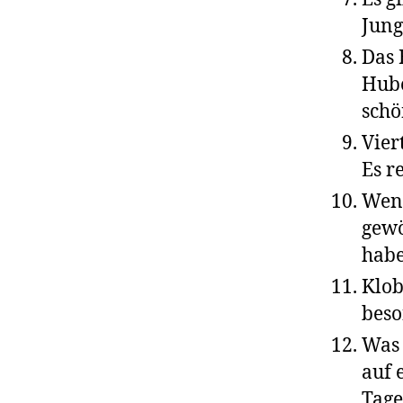
Jung
Das
Hube
schö
Vier
Es re
Wenn
gewö
habe
Klob
beso
Was 
auf 
Tage