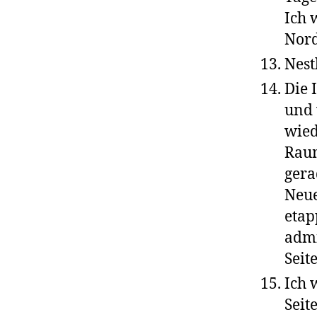
Ich 
Nord
Nest
Die 
und 
wied
Raum
gera
Neu
etap
admi
Seit
Ich 
Seit