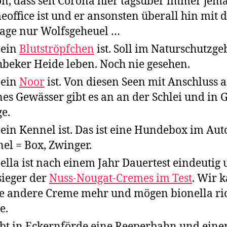
n, dass seit Corona hier tagsüber immer jem
office ist und er ansonsten überall hin mit d
sage nur Wolfsgeheuel …
 ein
Blutströpfchen
ist. Soll im Naturschutzge
hbeker Heide leben. Noch nie gesehen.
 ein
Noor
ist. Von diesen Seen mit Anschluss 
nes Gewässer gibt es an an der Schlei und in G
ge.
ein Kennel ist. Das ist eine Hundebox im Aut
el = Box, Zwinger.
ella ist nach einem Jahr Dauertest eindeutig 
ieger der
Nuss-Nougat-Cremes im Test
. Wir 
e andere Creme mehr und mögen bionella ric
e.
ibt in Eckernförde eine Reeperbahn und eine