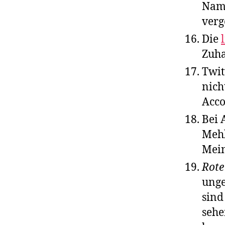
Name
verg
Die
Zuha
Twit
nich
Acco
Bei 
Mehl
Mein
Rote
unge
sind
sehe