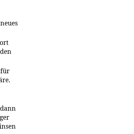
 neues
ort
 den
 für
äre.
, dann
nger
Linsen