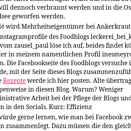
will dennoch verbrannt werden und in die Os
see geworfen werden.
lé wird Mehrheitseigentümer bei Ankerkraut
Instagramprofile des Foodblogs leckerei_bei_
vom zausel_paul löse ich auf, beides findet k
er in meinem namentlichen Profil inesmeyr
. Die Facebookseite des Foodblogs versuche 
de, mit der Seite dieses Blogs zusammenzufü
e
Rezepte
werde ich hier posten. Alte übertra
penweise in diesen Blog. Warum? Weniger
nistrative Arbeit bei der Pflege der Blogs un
en in den Socials. Kurz: Effizienz
würde gerne lernen, wie man bei Facebook z
en zusammenlegt. Dazu müssen die den gleic