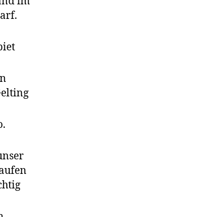
and im
arf.
biet
an
elting
o.
unser
kaufen
htig
n