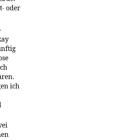
t- oder
.
kay
ünftig
ose
ich
hren.
gen ich
d
wei
hen