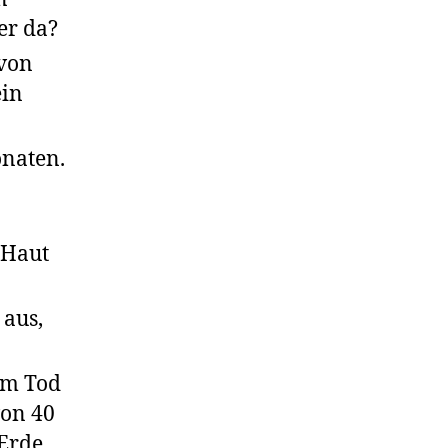
er da?
von
ein
onaten.
 Haut
 aus,
em Tod
von 40
Erde.