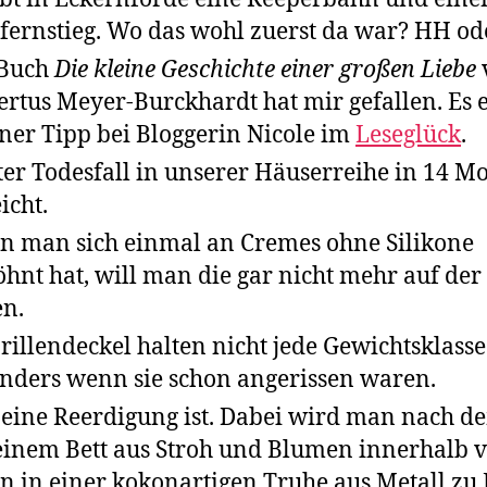
fernstieg. Wo das wohl zuerst da war? HH od
 Buch
Die kleine Geschichte einer großen Liebe
rtus Meyer-Burckhardt hat mir gefallen. Es 
ner Tipp bei Bloggerin Nicole im
Leseglück
.
ter Todesfall in unserer Häuserreihe in 14 M
icht.
 man sich einmal an Cremes ohne Silikone
hnt hat, will man die gar nicht mehr auf der
n.
rillendeckel halten nicht jede Gewichtsklasse
nders wenn sie schon angerissen waren.
eine Reerdigung ist. Dabei wird man nach d
einem Bett aus Stroh und Blumen innerhalb 
n in einer kokonartigen Truhe aus Metall zu 