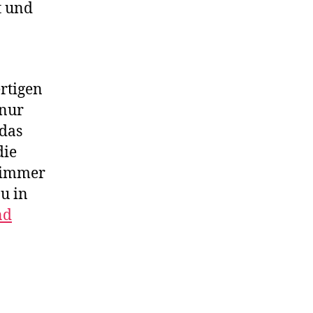
t und
ertigen
 nur
 das
die
e immer
u in
nd