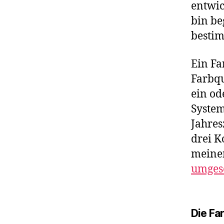
entwic
bin be
bestim
Ein Fa
Farbqu
ein od
System
Jahres
drei K
meine
umges
Die Fa