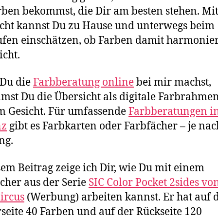
rben bekommst, die Dir am besten stehen. Mit
cht kannst Du zu Hause und unterwegs beim
fen einschätzen, ob Farben damit harmonie
icht.
Du die
Farbberatung online
bei mir machst,
st Du die Übersicht als digitale Farbrahme
 Gesicht. Für umfassende
Farbberatungen i
nz
gibt es Farbkarten oder Farbfächer – je nac
ng.
sem Beitrag zeige ich Dir, wie Du mit einem
cher aus der Serie
SIC Color Pocket 2sides vo
ircus
(Werbung) arbeiten kannst. Er hat auf 
seite 40 Farben und auf der Rückseite 120