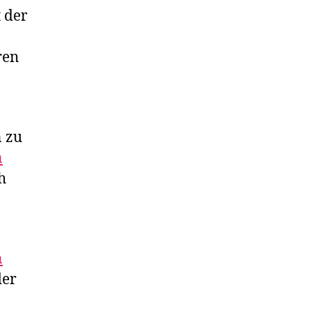
 der
ren
n zu
n
h
n
der