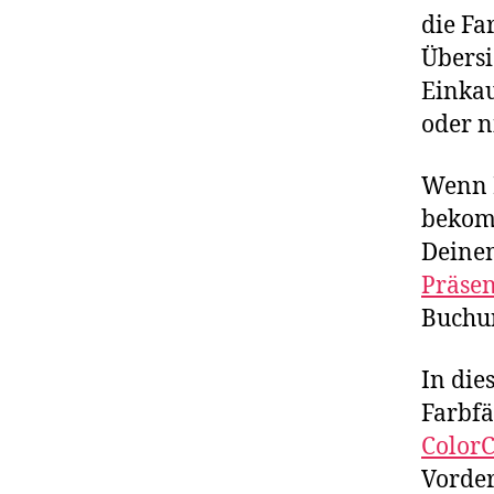
die Fa
Übersi
Einkau
oder n
Wenn 
bekomm
Deinem
Präse
Buchu
In die
Farbfä
ColorC
Vorder