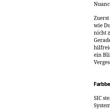
Nuance
Zuerst
wie Du
nicht 
Gerade
hilfre
ein Bl
Verges
Farbbe
SIC st
System