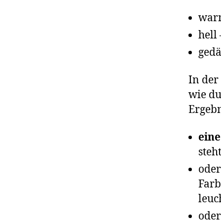
warm
hell
gedä
In der
wie du
Ergebn
ein
steh
oder
Farb
leuc
oder