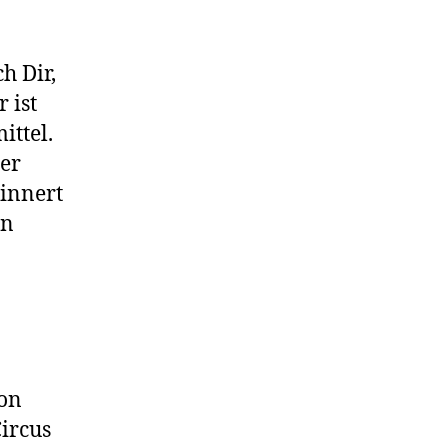
h Dir,
 ist
ittel.
 er
rinnert
in
ion
ircus