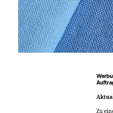
Werbu
Auftra
Aktual
Zu ein