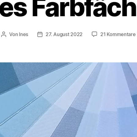
es Farbfäc
Von
Ines
27. August 2022
21 Kommentare
Beitragsautor
Veröffentlichungsdatum