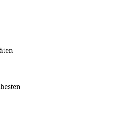
täten
 besten