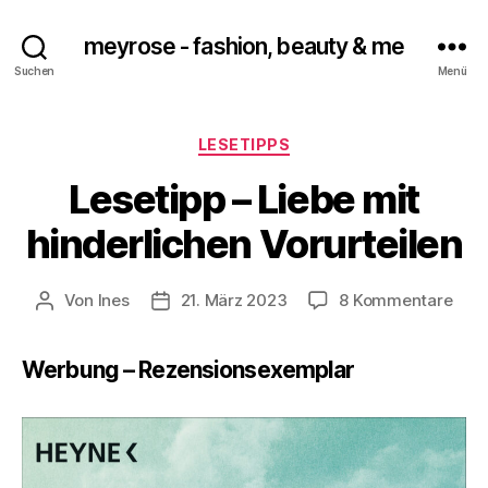
meyrose - fashion, beauty & me
Suchen
Menü
Kategorien
LESETIPPS
Lesetipp – Liebe mit
hinderlichen Vorurteilen
zu
Von
Ines
21. März 2023
8 Kommentare
Beitragsautor
Veröffentlichungsdatum
Lese
–
Werbung – Rezensionsexemplar
Lieb
mit
hind
Voru