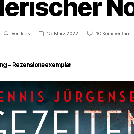
erischer N
z
Von
Ines
15. März 2022
10 Kommentare
Beitragsautor
Veröffentlichungsdatum
L
*
M
N
g – Rezensionsexemplar