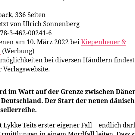
ack, 336 Seiten
tzt von Ulrich Sonnenberg
78-3-462-00241-6
enen am 10. März 2022 bei
Kiepenheuer &
h
(Werbung)
lmöglichkeiten bei diversen Händlern findes
r Verlagswebsite.
rd im Watt auf der Grenze zwischen Dän
 Deutschland. Der Start der neuen dänisc
sellerreihe.
st Lykke Teits erster eigener Fall – endlich darf
Ermittlungen in einem Mordfall leiten. Dass s