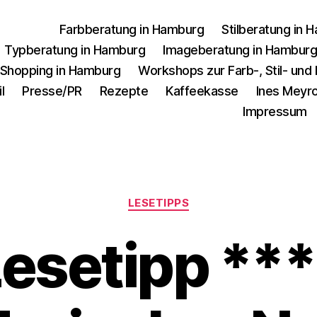
Farbberatung in Hamburg
Stilberatung in 
Typberatung in Hamburg
Imageberatung in Hambur
 Shopping in Hamburg
Workshops zur Farb-, Stil- un
l
Presse/PR
Rezepte
Kaffeekasse
Ines Meyro
Impressum
Kategorien
LESETIPPS
esetipp **