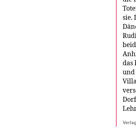
Tote
sie.
Dän
Rudi
beid
Anhi
das 
und 
Vill
vers
Dorf
Lehr
Verla