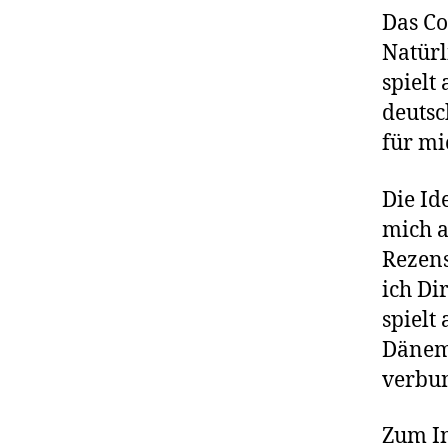
Das Co
Natürl
spielt
deutsc
für mi
Die Id
mich a
Rezens
ich Di
spielt
Dänem
verbun
Zum In