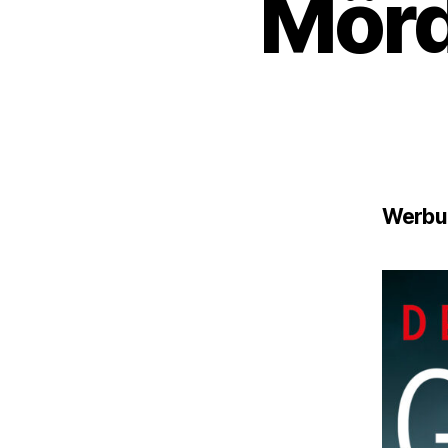
Mörd
Werbun