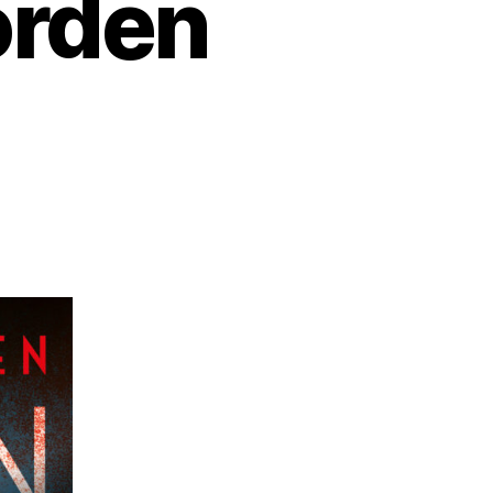
orden
u
esetipp
***
örderischer
orden