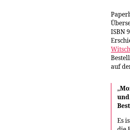
Paperb
Überse
ISBN 9
Erschi
Witsc
Bestel
auf de
„
Mo
und
Best
Es i
die 