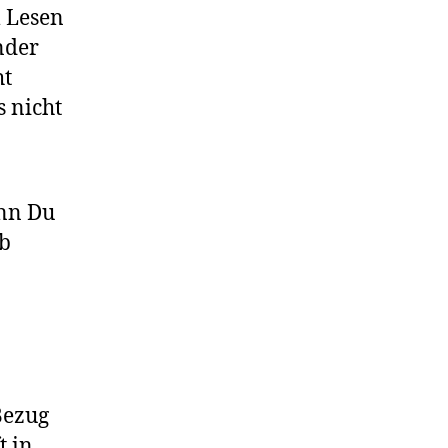
m Lesen
nder
ht
s nicht
enn Du
rb
Bezug
t in