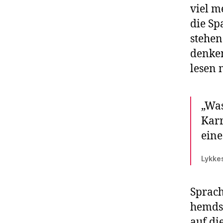
viel m
die Sp
stehen
denken
lesen 
„Was
Karr
eine
Lykkes
Sprach
hemdsä
auf di