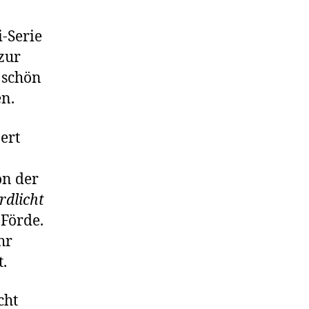
i-Serie
zur
 schön
en.
ert
on der
rdlicht
 Förde.
hr
t.
cht