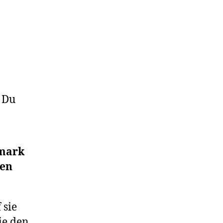
t Du
emark
hen
 sie
ie den