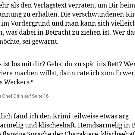
ehr als den Verlagstext verraten, um Dir bei
annung zu erhalten. Die verschwundenen Ki
 im Vordergrund und man kann sich vielleic
, was dabei in Betracht zu ziehen ist. Wer da
möchte, sei gewarnt.
 ist los mit dir? Gehst du zu spät ins Bett? W
iere machen willst, dann rate ich zum Erwe
s Weckers.“
 Chef Odin auf Seite 16
lich fand ich den Krimi teilweise etwas arg
rmelig und klischeehaft. Hemdsärmelig in 
e flapsige Sprache der Charaktere, klischeehaf