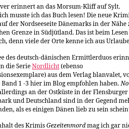
ver erinnert an das Morsum-Kliff auf Sylt.
ich musste ich das Buch lesen! Die neue Krim
 auf der Nordseeseite Dänemarks in der Nähe 
hen Grenze in Südjütland. Das ist beim Lesen
ch, denn viele der Orte kenne ich aus Urlaub
ee des deutsch-dänischen Ermittlerduos erinn
n die Serie
Nordlicht
(ebenso
ionsexemplare) aus dem Verlag blanvalet, v
r Band 1 -3 hier im Blog empfohlen haben.
No
 allerdings an der Ostküste in der Flensburger
ark und Deutschland sind in der Gegend me
den, als es einigen Dänen lieb zu sein schein
halt des Krimis
Gezeitenmord
mag ich gar ni