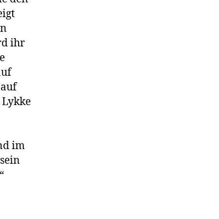
eigt
en
d ihr
e
auf
 auf
. Lykke
ind im
sein
“