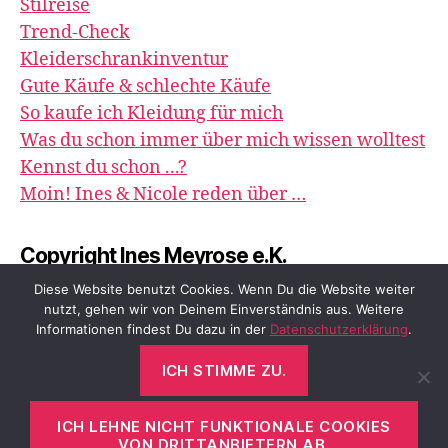
Stilreise
Trend-Check
Kleiderschrankinventur
Gute Käufe & schlechte Käufe
So kaufe ich Kleidung für mich
Was du schon immer über mich wissen wolltest
Kennst du schon ...?
Moin! Ines & Nicole reden über …
Copyright Ines Meyrose e.K.
image&impression
Diese Website benutzt Cookies. Wenn Du die Website weiter
nutzt, gehen wir von Deinem Einverständnis aus. Weitere
Informationen findest Du dazu in der
Datenschutzerklärung
.
ICH STIMME ZU.
© 2026
meyrose – fashion, beauty &
Nach oben
↑
me
ICH LEHNE NICHT FUNKTIONALE COOKIES
VON DRITTANBIETERN AB.