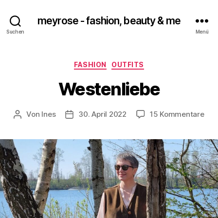
meyrose - fashion, beauty & me
Suchen
Menü
Kategorien
FASHION
OUTFITS
Westenliebe
zu
Von
Ines
30. April 2022
15 Kommentare
Beitragsautor
Veröffentlichungsdatum
Wes