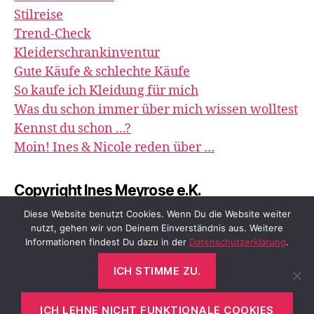
Stilreise
Trend-Check
Kleiderschrankinventur
Gute Käufe & schlechte Käufe
So kaufe ich Kleidung für mich
Was du schon immer über mich wissen wolltest
Kennst du schon ...?
Moin! Ines & Nicole reden über …
Copyright Ines Meyrose e.K.
image&impression
Diese Website benutzt Cookies. Wenn Du die Website weiter
nutzt, gehen wir von Deinem Einverständnis aus. Weitere
Informationen findest Du dazu in der
Datenschutzerklärung
.
ICH STIMME ZU.
© 2026
meyrose – fashion, beauty &
Nach oben
↑
me
ICH LEHNE NICHT FUNKTIONALE COOKIES