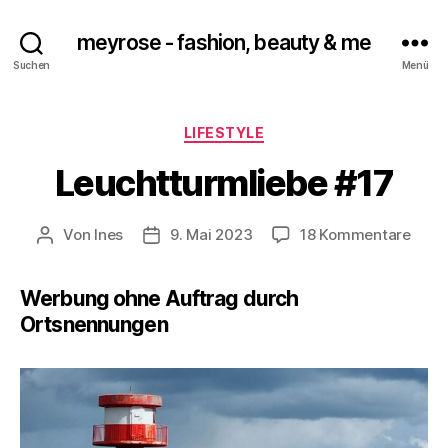
meyrose - fashion, beauty & me
Suchen
Menü
Kategorien
LIFESTYLE
Leuchtturmliebe #17
zu
Von
Ines
9. Mai 2023
18 Kommentare
Beitragsautor
Veröffentlichungsdatum
Leuc
#17
Werbung ohne Auftrag durch
Ortsnennungen