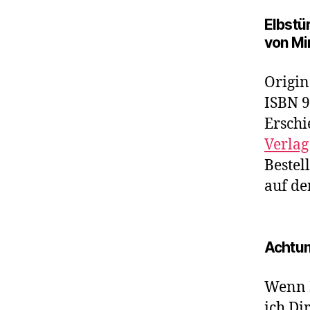
Elbstü
von Mi
Origin
ISBN 9
Erschi
Verlag
Bestel
auf de
Achtun
Wenn 
ich Di