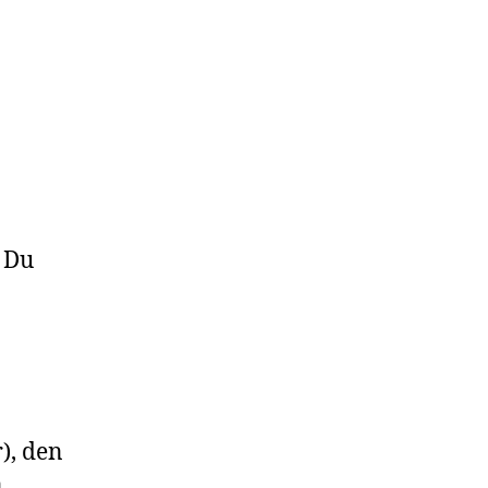
t Du
), den
n