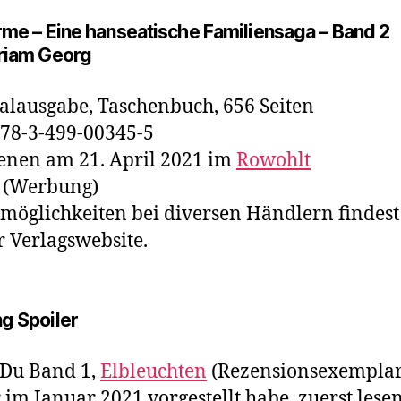
rme – Eine hanseatische Familiensaga – Band 2
riam Georg
alausgabe, Taschenbuch, 656 Seiten
78-3-499-00345-5
enen am 21. April 2021 im
Rowohlt
(Werbung)
lmöglichkeiten bei diversen Händlern findes
r Verlagswebsite.
g Spoiler
Du Band 1,
Elbleuchten
(Rezensionsexemplar
r im Januar 2021 vorgestellt habe, zuerst lese