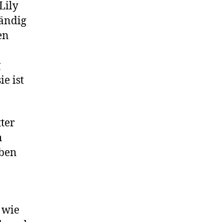
Lily
tändig
en
g
e ist
ter
h
eben
 wie