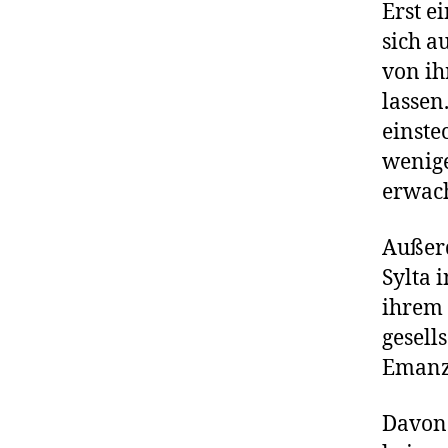
Erst e
sich a
von ih
lassen
einste
wenige
erwach
Außerd
Sylta 
ihrem 
gesells
Emanzi
Davon 