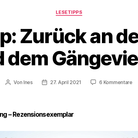
Kategorien
LESETIPPS
p: Zurück an de
 dem Gängevie
zu
Von
Ines
27. April 2021
6 Kommentare
Beitragsautor
Veröffentlichungsdatum
Le
Zu
an
de
g – Rezensionsexemplar
Al
un
d