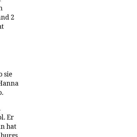
n
and 2
ht
o sie
 Hanna
o.
d
l. Er
an hat
burgs,