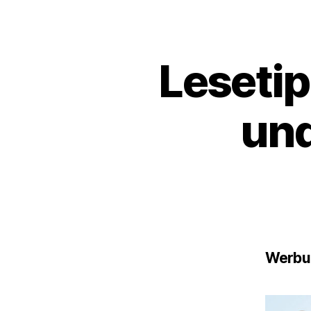
Lesetip
und
Werbun