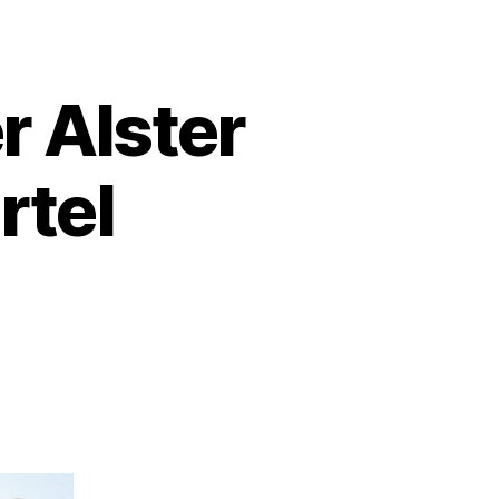
r Alster
rtel
setipp:
rück
r
ster
d
em