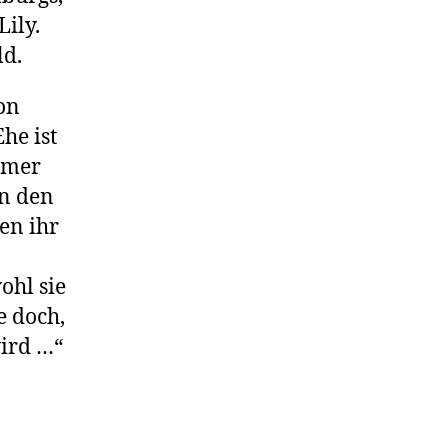
ily.
ld.
on
he ist
mmer
In den
en ihr
ohl sie
e doch,
wird …“