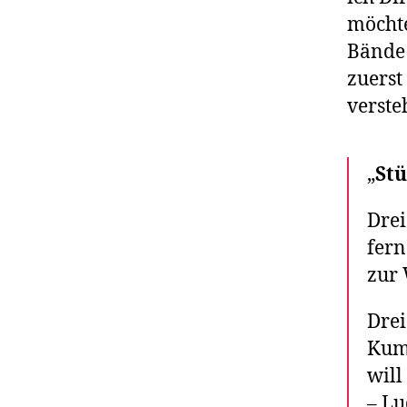
möchte
Bände 
zuerst
verste
„
St
Drei
fern
zur 
Drei
Kumm
will
– Lu