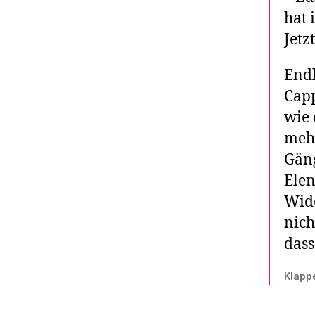
hat 
Jetz
Endl
Capp
wie 
mehr
Gäng
Elen
Wide
nich
dass
Klapp