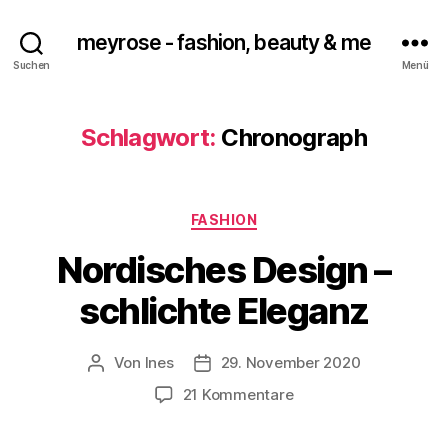
meyrose - fashion, beauty & me
Suchen
Menü
Schlagwort:
Chronograph
Kategorien
FASHION
Nordisches Design –
schlichte Eleganz
Von
Ines
29. November 2020
Beitragsautor
Veröffentlichungsdatum
zu
21 Kommentare
Nordisches
Design