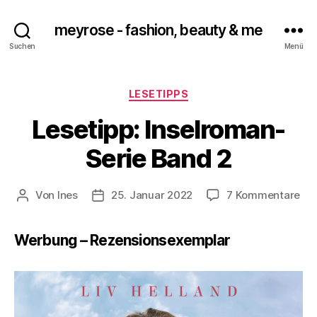
meyrose - fashion, beauty & me
Suchen
Menü
Kategorien
LESETIPPS
Lesetipp: Inselroman-
Serie Band 2
zu
Von
Ines
25. Januar 2022
7 Kommentare
Beitragsautor
Veröffentlichungsdatum
Les
Ins
Werbung – Rezensionsexemplar
Ser
Ba
2