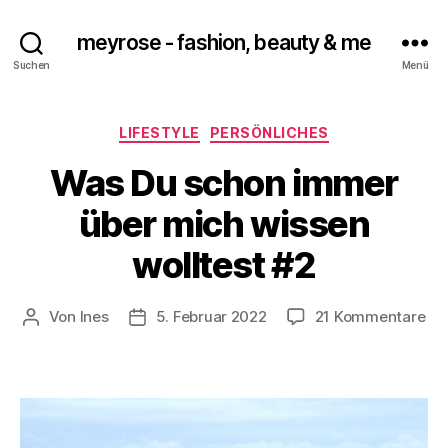
meyrose - fashion, beauty & me
Suchen
Menü
Kategorien
LIFESTYLE
PERSÖNLICHES
Was Du schon immer
über mich wissen
wolltest #2
zu
Von
Ines
5. Februar 2022
21 Kommentare
Beitragsautor
Veröffentlichungsdatum
Wa
Du
sc
im
üb
mi