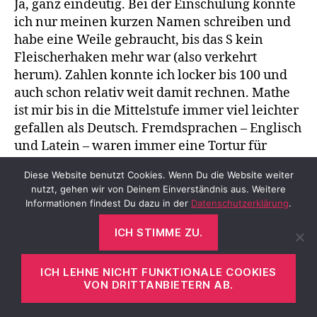
Ja, ganz eindeutig. Bei der Einschulung konnte
ich nur meinen kurzen Namen schreiben und
habe eine Weile gebraucht, bis das S kein
Fleischerhaken mehr war (also verkehrt
herum). Zahlen konnte ich locker bis 100 und
auch schon relativ weit damit rechnen. Mathe
ist mir bis in die Mittelstufe immer viel leichter
gefallen als Deutsch. Fremdsprachen – Englisch
und Latein – waren immer eine Tortur für
mich, von den ersten Stunden an.
Diese Website benutzt Cookies. Wenn Du die Website weiter
nutzt, gehen wir von Deinem Einverständnis aus. Weitere
Erst ab der 9. Klasse habe ich zu deutscher
Informationen findest Du dazu in der
Datenschutzerklärung
.
Sprache einen Zugang bekommen, aber Zahlen
sind mir bis heute nah. Ich kann mir die
ICH STIMME ZU.
merken und verbinde Dinge und Gefühle
damit. Wenn ich die Berufswahl zurückdrehen
ICH LEHNE NICHT FUNKTIONALE COOKIES
VON DRITTANBIETERN AB.
könnte, hätte ich vielleicht Fachinformatikerin
lernen sollen anstatt einen kaufmännischen