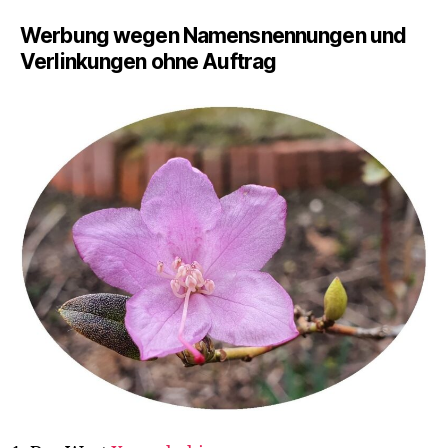
ich
heut
Werbung wegen Namensnennungen und
gele
Verlinkungen ohne Auftrag
habe
–
März
2021