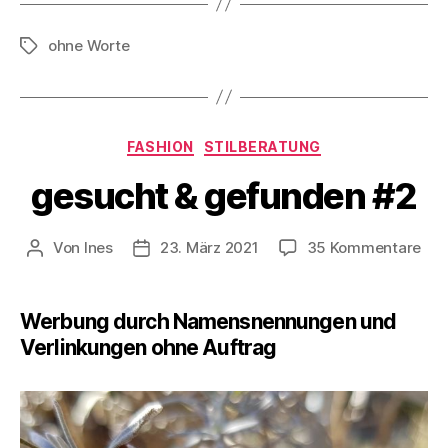
ohne Worte
Schlagwörter
Kategorien
FASHION
STILBERATUNG
gesucht & gefunden #2
zu
Von
Ines
23. März 2021
35 Kommentare
Beitragsautor
Veröffentlichungsdatum
ges
&
gef
Werbung durch Namensnennungen und
#2
Verlinkungen ohne Auftrag