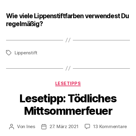
Wie viele Lippenstiftfarben verwendest Du
regelmäßig?
Lippenstift
Schlagwörter
Kategorien
LESETIPPS
Lesetipp: Tödliches
Mittsommerfeuer
zu
Von
Ines
27. März 2021
13 Kommentare
Beitragsautor
Veröffentlichungsdatum
Lese