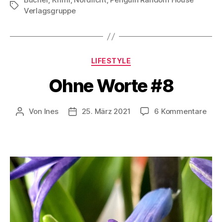
Schlagwörter
Verlagsgruppe
Kategorien
LIFESTYLE
Ohne Worte #8
zu
Von
Ines
25. März 2021
6 Kommentare
Beitragsautor
Veröffentlichungsdatum
Ohn
Wor
#8