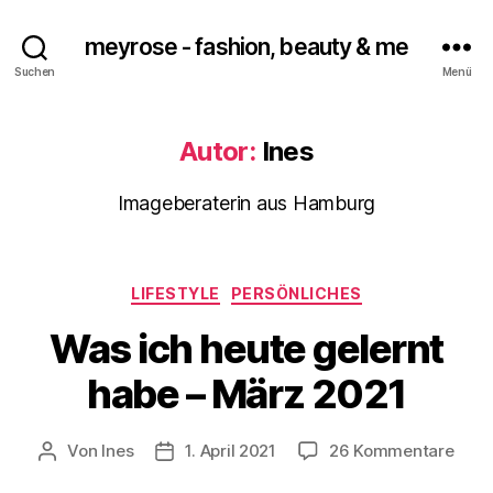
meyrose - fashion, beauty & me
Suchen
Menü
Autor:
Ines
Imageberaterin aus Hamburg
Kategorien
LIFESTYLE
PERSÖNLICHES
Was ich heute gelernt
habe – März 2021
zu
Von
Ines
1. April 2021
26 Kommentare
Beitragsautor
Veröffentlichungsdatum
Was