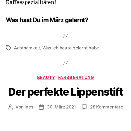
Kaffeespezialitäten!
Was hast Du im März gelernt?
Achtsamkeit
,
Was ich heute gelernt habe
Schlagwörter
Kategorien
BEAUTY
FARBBERATUNG
Der perfekte Lippenstift
zu
Von
Ines
30. März 2021
28 Kommentare
Beitragsautor
Veröffentlichungsdatum
Der
per
Lipp