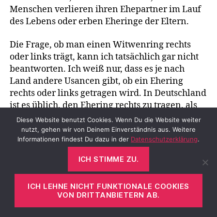
Menschen verlieren ihren Ehepartner im Lauf
des Lebens oder erben Eheringe der Eltern.
Die Frage, ob man einen Witwenring rechts
oder links trägt, kann ich tatsächlich gar nicht
beantworten. Ich weiß nur, dass es je nach
Land andere Usancen gibt, ob ein Ehering
rechts oder links getragen wird. In Deutschland
ist es üblich, den Ehering rechts zu tragen, als
Frau einen Verlobungsring bis zur
Diese Website benutzt Cookies. Wenn Du die Website weiter
Eheschließung links und dann weiter links
nutzt, gehen wir von Deinem Einverständnis aus. Weitere
Informationen findest Du dazu in der
Datenschutzerklärung
.
oder als Vorsteckring zum Ehering an der
rechten Hand.
ICH STIMME ZU.
Dazu kommt, dass mir persönlich solche
ICH LEHNE NICHT FUNKTIONALE COOKIES
Usancen ziemlich egal sind, aber aus Gründen
VON DRITTANBIETERN AB.
der Allgemeinbildung interessiert mich
Antwort auf die Frage nun doch. Im Netz habe