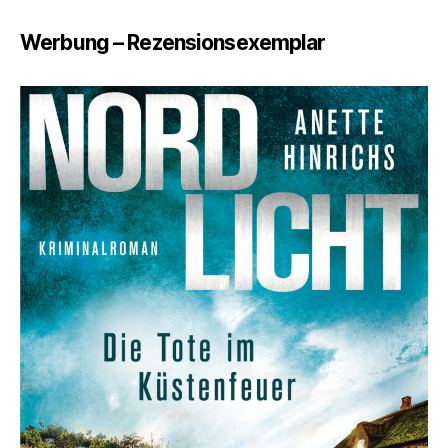
Tödl
Mit
Werbung – Rezensionsexemplar