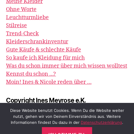
Meine Kleider
Ohne Worte
Leuchtturmliebe
Stilreise
Trend-Check
Kleiderschrankinventur
Gute Käufe & schlechte Käufe
So kaufe ich Kleidung für mich
Was du schon immer über mich wissen wolltest
Kennst du schon ...?
Moin! Ines & Nicole reden über …
Copyright Ines Meyrose e.K.
image&impression
Diese Website benutzt Cookies. Wenn Du die Website weiter
nutzt, gehen wir von Deinem Einverständnis aus. Weitere
Informationen findest Du dazu in der
Datenschutzerklärung
.