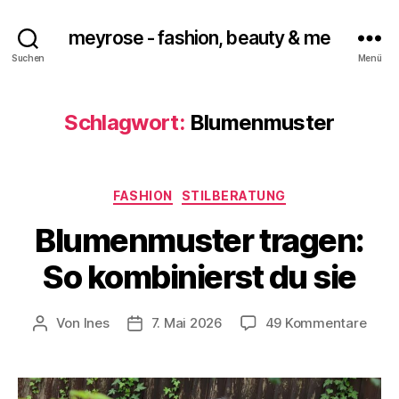
meyrose - fashion, beauty & me
Suchen
Menü
Schlagwort:
Blumenmuster
Kategorien
FASHION
STILBERATUNG
Blumenmuster tragen:
So kombinierst du sie
zu
Von
Ines
7. Mai 2026
49 Kommentare
Beitragsautor
Veröffentlichungsdatum
Blum
trage
So