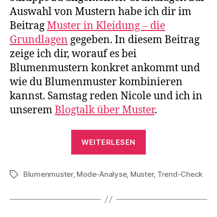
Auswahl von Mustern habe ich dir im
Beitrag
Muster in Kleidung – die
Grundlagen
gegeben. In diesem Beitrag
zeige ich dir, worauf es bei
Blumenmustern konkret ankommt und
wie du Blumenmuster kombinieren
kannst. Samstag reden Nicole und ich in
unserem
Blogtalk über Muster
.
„Blumenmuster
WEITERLESEN
tragen:
So
Blumenmuster
,
Mode-Analyse
,
Muster
kombinierst
,
Trend-Check
Schlagwörter
du
sie“