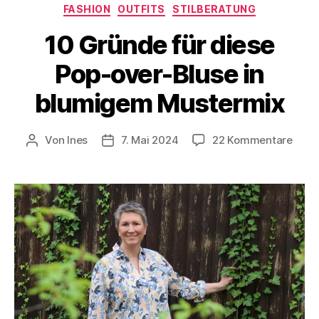
Kategorien
FASHION
OUTFITS
STILBERATUNG
10 Gründe für diese
Pop-over-Bluse in
blumigem Mustermix
zu
Von
Ines
7. Mai 2024
22 Kommentare
Beitragsautor
Veröffentlichungsdatum
10
Grün
für
dies
Pop-
over
Blus
in
blum
Must