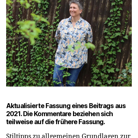
komb
du
sie
Aktualisierte Fassung eines Beitrags aus
2021. Die Kommentare beziehen sich
teilweise auf die frühere Fassung.
Stiltipps zu allgemeinen Grundlagen zur