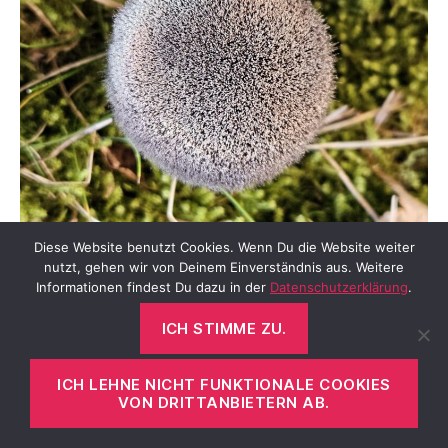
Diese Website benutzt Cookies. Wenn Du die Website weiter
Gesichtspuder ist mein
Must-have bei Make-up
nutzt, gehen wir von Deinem Einverständnis aus. Weitere
Informationen findest Du dazu in der
Datenschutzerklärung
.
und das trage ich am liebsten mit einem dicken
Pinsel auf. Dieser rund gebundene Pinsel mit
ICH STIMME ZU.
nach oben ovaler Form liegt perfekt in der
Hand. Er hat eine Steckkappe und ist damit
ICH LEHNE NICHT FUNKTIONALE COOKIES
unfallfrei überall hin mitzunehmen. Puder
VON DRITTANBIETERN AB.
nimmt er schön gleichmäßig auf und verteilt es
in gewünschter Intensität auf der Haut.