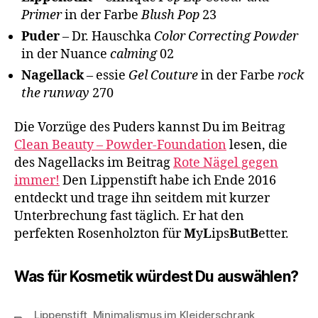
Primer
in der Farbe
Blush Pop
23
Puder
– Dr. Hauschka
Color Correcting Powder
in der Nuance
calming
02
Nagellack
– essie
Gel Couture
in der Farbe
rock
the runway
270
Die Vorzüge des Puders kannst Du im Beitrag
Clean Beauty – Powder-Foundation
lesen, die
des Nagellacks im Beitrag
Rote Nägel gegen
immer!
Den Lippenstift habe ich Ende 2016
entdeckt und trage ihn seitdem mit kurzer
Unterbrechung fast täglich. Er hat den
perfekten Rosenholzton für
M
y
L
ips
B
ut
B
etter.
Was für Kosmetik würdest Du auswählen?
Lippenstift
,
Minimalismus im Kleiderschrank
,