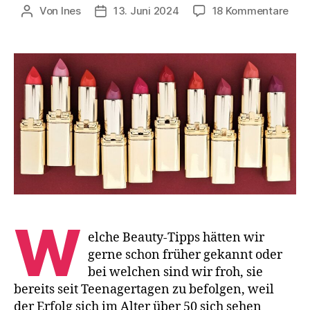
zu
Von
Ines
13. Juni 2024
18 Kommentare
Beitragsautor
Veröffentlichungsdatum
Ü50
–
5
Bea
Tipp
an
mei
jüng
Ich
W
elche Beauty-Tipps hätten wir
gerne schon früher gekannt oder
bei welchen sind wir froh, sie
bereits seit Teenagertagen zu befolgen, weil
der Erfolg sich im Alter über 50 sich sehen