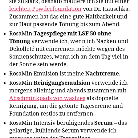
sie zu stark, deshalb mattiere ich sie mit einer
leichten Powderfoundation
von Dr. Hauschka.
Zusammen hat das eine gute Haltbarkeit und
zur Haut passende Tönung bis zum Abend.
RosaMin
Tagespflege mit LSF 50 ohne
Tönung
verwende ich, wenn ich Nacken und
Dekolleté mit eincremen möchte wegen des
Sonnenschutzes, wenn ich an dem Tag viel in
der Sonne sein werde.
RosaMin Emulsion ist meine
Nachtcreme
.
RosaMin
Reinigungsemulsion
verwende ich
morgens alleinig und abends zusammen mit
Abschminkpads von washies
als doppelte
Reinigung, um die getönte Tagescreme und
Foundation restlos zu entfernen.
RosaMin Intensiv beruhigendes
Serum
– das
gelartige, kühlende Serum verwende ich