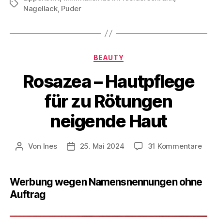
Schlagwörter
Nagellack
,
Puder
Kategorien
BEAUTY
Rosazea – Hautpflege
für zu Rötungen
neigende Haut
zu
Von
Ines
25. Mai 2024
31 Kommentare
Beitragsautor
Veröffentlichungsdatum
Ros
–
Haut
Werbung wegen Namensnennungen ohne
für
Auftrag
zu
Röt