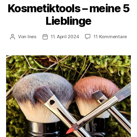
Kosmetiktools – meine 5
Lieblinge
zu
Von
Ines
11. April 2024
11 Kommentare
Beitragsautor
Veröffentlichungsdatum
Kosm
–
mei
5
Lieb