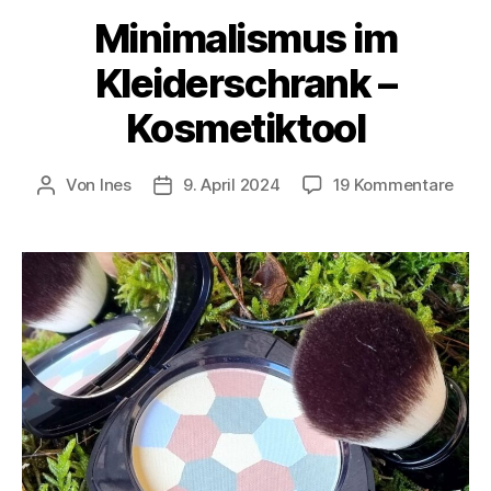
Minimalismus im
Kleiderschrank –
Kosmetiktool
zu
Von
Ines
9. April 2024
19 Kommentare
Beitragsautor
Veröffentlichungsdatum
Mini
im
Klei
–
Kosm