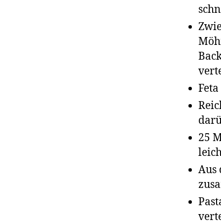
schn
Zwie
Möhr
Back
vert
Feta
Reic
darü
25 M
leich
Aus 
zusa
Past
vert