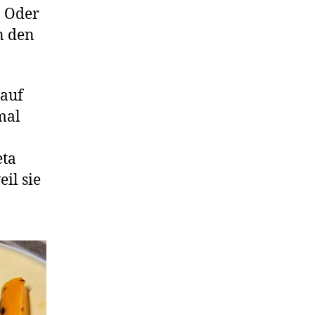
. Oder
n den
 auf
mal
eta
il sie