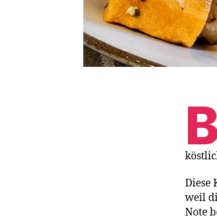
köstli
Diese 
weil d
Note b