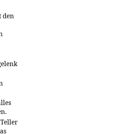
t den
m
gelenk
n
lles
en.
Teller
as