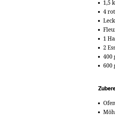
1,5 
4 ro
Leck
Fleu
1 Ha
2 Es
400 
600 
Zubere
Ofen
Möhr