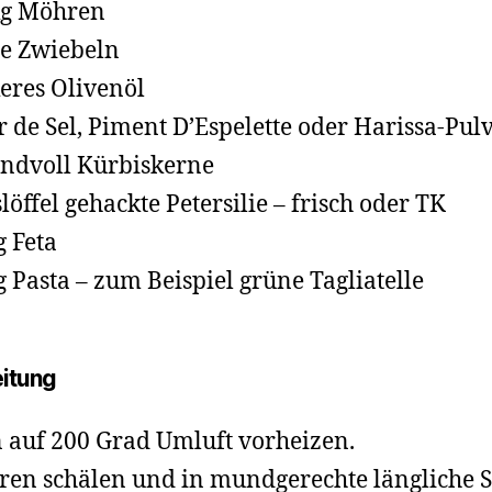
kg Möhren
te Zwiebeln
eres Olivenöl
r de Sel, Piment D’Espelette oder Harissa-Pul
ndvoll Kürbiskerne
slöffel gehackte Petersilie – frisch oder TK
g Feta
g Pasta – zum Beispiel grüne Tagliatelle
itung
 auf 200 Grad Umluft vorheizen.
en schälen und in mundgerechte längliche S