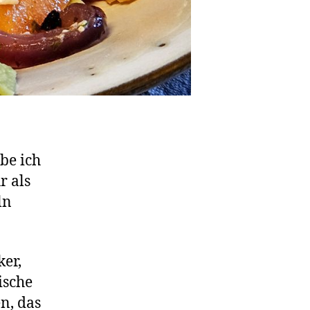
be ich
r als
ln
er,
ische
n, das