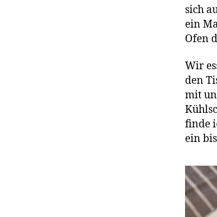
sich a
ein Ma
Ofen d
Wir es
den Ti
mit un
Kühlsc
finde 
ein bi