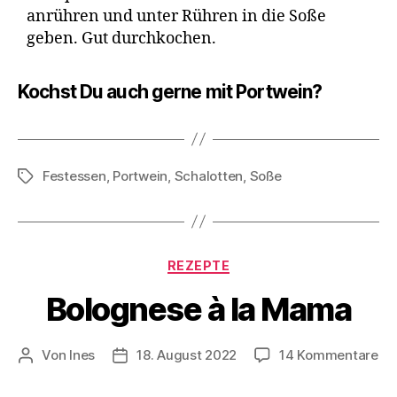
anrühren und unter Rühren in die Soße
geben. Gut durchkochen.
Kochst Du auch gerne mit Portwein?
Festessen
,
Portwein
,
Schalotten
,
Soße
Schlagwörter
Kategorien
REZEPTE
Bolognese à la Mama
zu
Von
Ines
18. August 2022
14 Kommentare
Beitragsautor
Veröffentlichungsdatum
Bo
à