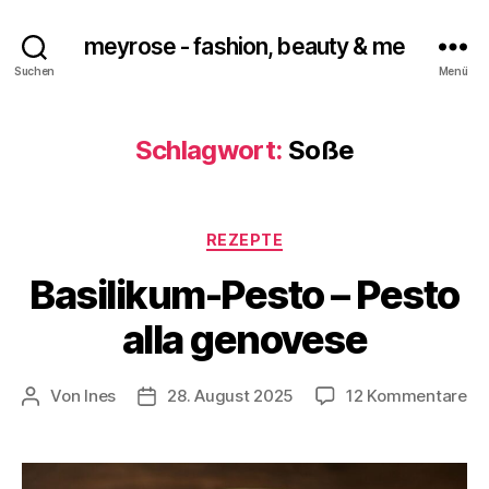
meyrose - fashion, beauty & me
Suchen
Menü
Schlagwort:
Soße
Kategorien
REZEPTE
Basilikum-Pesto – Pesto
alla genovese
zu
Von
Ines
28. August 2025
12 Kommentare
Beitragsautor
Veröffentlichungsdatum
Ba
Pe
–