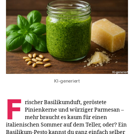
Pe
all
ge
KI-generiert
F
rischer Basilikumduft, geröstete
Pinienkerne und würziger Parmesan –
mehr braucht es kaum für einen
italienischen Sommer auf dem Teller, oder? Ein
Basilikum-Pesto kannst du ganz einfach selber