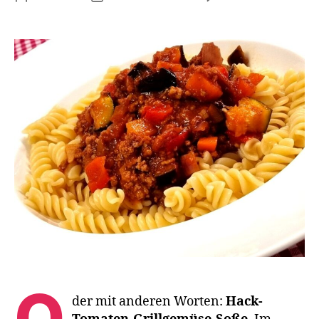
Bo
mi
Of
O
der mit anderen Worten:
Hack-