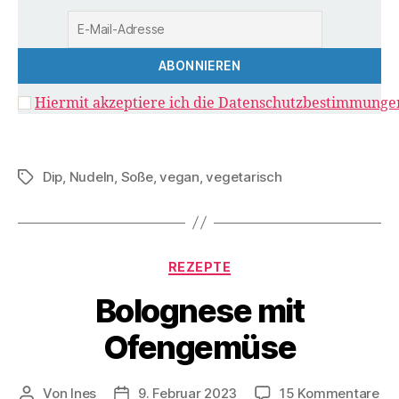
Hiermit akzeptiere ich die Datenschutzbestimmunge
Dip
,
Nudeln
,
Soße
,
vegan
,
vegetarisch
Schlagwörter
Kategorien
REZEPTE
Bolognese mit
Ofengemüse
zu
Von
Ines
9. Februar 2023
15 Kommentare
Beitragsautor
Veröffentlichungsdatum