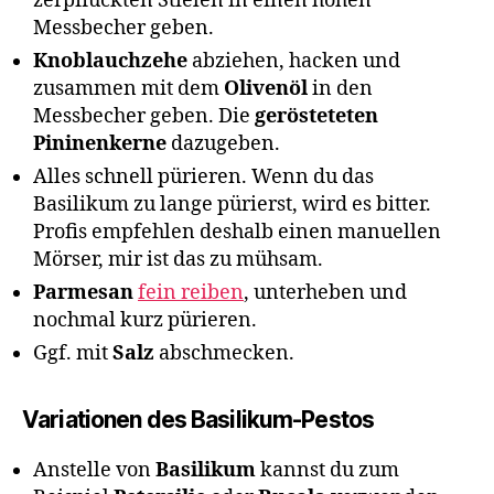
zerpflückten Stielen in einen hohen
Messbecher geben.
Knoblauchzehe
abziehen, hacken und
zusammen mit dem
Olivenöl
in den
Messbecher geben. Die
gerösteteten
Pininenkerne
dazugeben.
Alles schnell pürieren. Wenn du das
Basilikum zu lange pürierst, wird es bitter.
Profis empfehlen deshalb einen manuellen
Mörser, mir ist das zu mühsam.
Parmesan
fein reiben
, unterheben und
nochmal kurz pürieren.
Ggf. mit
Salz
abschmecken.
Variationen des Basilikum-Pestos
Anstelle von
Basilikum
kannst du zum