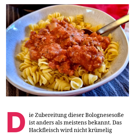
la
Ma
D
ie Zubereitung dieser Bolognesesoße
ist anders als meistens bekannt. Das
Hackfleisch wird nicht krümelig