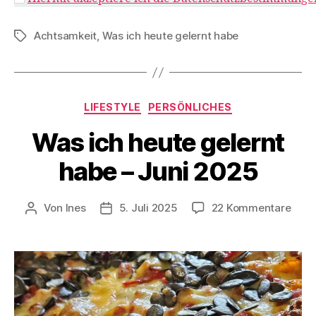
Achtsamkeit
,
Was ich heute gelernt habe
Schlagwörter
Kategorien
LIFESTYLE
PERSÖNLICHES
Was ich heute gelernt
habe – Juni 2025
zu
Von
Ines
5. Juli 2025
22 Kommentare
Beitragsautor
Veröffentlichungsdatum
Was
ich
heut
geler
habe
–
Juni