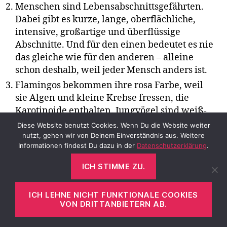
Menschen sind Lebensabschnittsgefährten.
Dabei gibt es kurze, lange, oberflächliche,
intensive, großartige und überflüssige
Abschnitte. Und für den einen bedeutet es nie
das gleiche wie für den anderen – alleine
schon deshalb, weil jeder Mensch anders ist.
Flamingos bekommen ihre rosa Farbe, weil
sie Algen und kleine Krebse fressen, die
Karotinoide enthalten. Jungvögel sind weiß-
grau. Die Farbstoffe lagern sich in ihren
Diese Website benutzt Cookies. Wenn Du die Website weiter
Federn ab und färben sie damit ein. Je mehr
nutzt, gehen wir von Deinem Einverständnis aus. Weitere
Informationen findest Du dazu in der
Datenschutzerklärung
.
dieser Nahrungsmittel sie fressen, um so
intensiver wird die Färbung. Das ist wie bei
ICH STIMME ZU.
Babys, die viel Karottenbrei bekommen, nur
dass die orange werden.
ICH LEHNE NICHT FUNKTIONALE COOKIES
Was eine
Kollokation
ist und was ein
VON DRITTANBIETERN AB.
Antonym
.