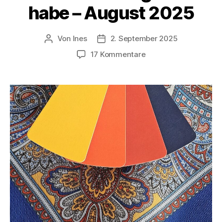
habe – August 2025
Von
Ines
2. September 2025
Beitragsautor
Veröffentlichungsdatum
zu
17 Kommentare
Was
ich
heute
gelernt
habe
–
August
2025