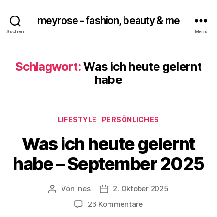
meyrose - fashion, beauty & me
Suchen
Menü
Schlagwort:
Was ich heute gelernt
habe
Kategorien
LIFESTYLE
PERSÖNLICHES
Was ich heute gelernt
habe – September 2025
Von
Ines
2. Oktober 2025
Beitragsautor
Veröffentlichungsdatum
zu
26 Kommentare
Was