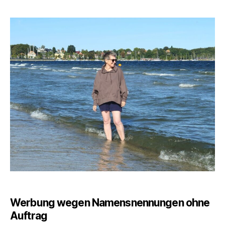
ich
heute
gelernt
habe
–
September
2025
Werbung wegen Namensnennungen ohne
Auftrag