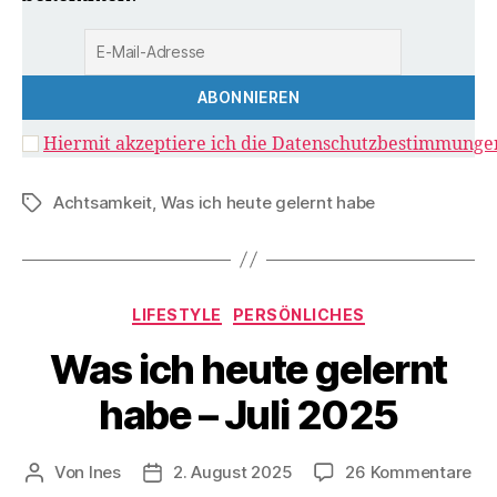
Hiermit akzeptiere ich die Datenschutzbestimmunge
Achtsamkeit
,
Was ich heute gelernt habe
Schlagwörter
Kategorien
LIFESTYLE
PERSÖNLICHES
Was ich heute gelernt
habe – Juli 2025
zu
Von
Ines
2. August 2025
26 Kommentare
Beitragsautor
Veröffentlichungsdatum
Wa