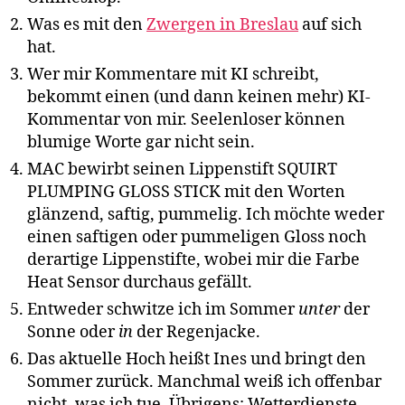
Was es mit den
Zwergen in Breslau
auf sich
hat.
Wer mir Kommentare mit KI schreibt,
bekommt einen (und dann keinen mehr) KI-
Kommentar von mir. Seelenloser können
blumige Worte gar nicht sein.
MAC bewirbt seinen Lippenstift SQUIRT
PLUMPING GLOSS STICK mit den Worten
glänzend, saftig, pummelig. Ich möchte weder
einen saftigen oder pummeligen Gloss noch
derartige Lippenstifte, wobei mir die Farbe
Heat Sensor durchaus gefällt.
Entweder schwitze ich im Sommer
unter
der
Sonne oder
in
der Regenjacke.
Das aktuelle Hoch heißt Ines und bringt den
Sommer zurück. Manchmal weiß ich offenbar
nicht, was ich tue. Übrigens: Wetterdienste