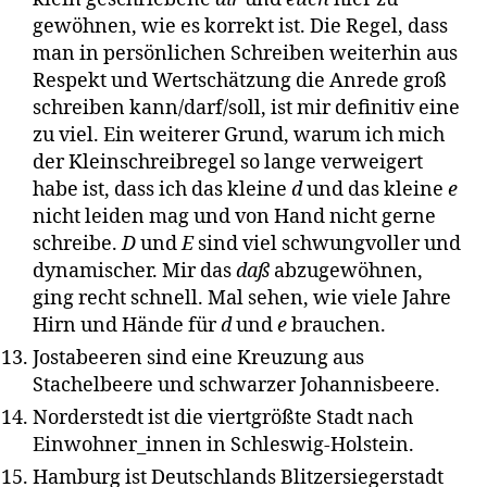
gewöhnen, wie es korrekt ist. Die Regel, dass
man in persönlichen Schreiben weiterhin aus
Respekt und Wertschätzung die Anrede groß
schreiben kann/darf/soll, ist mir definitiv eine
zu viel. Ein weiterer Grund, warum ich mich
der Kleinschreibregel so lange verweigert
habe ist, dass ich das kleine
d
und das kleine
e
nicht leiden mag und von Hand nicht gerne
schreibe.
D
und
E
sind viel schwungvoller und
dynamischer. Mir das
daß
abzugewöhnen,
ging recht schnell. Mal sehen, wie viele Jahre
Hirn und Hände für
d
und
e
brauchen.
Jostabeeren sind eine Kreuzung aus
Stachelbeere und schwarzer Johannisbeere.
Norderstedt ist die viertgrößte Stadt nach
Einwohner_innen in Schleswig-Holstein.
Hamburg ist Deutschlands Blitzersiegerstadt