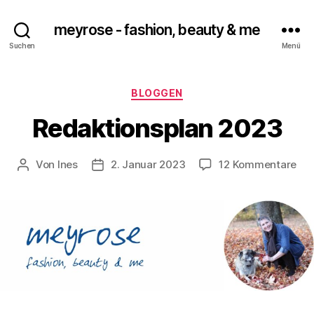
meyrose - fashion, beauty & me
Suchen
Menü
Kategorien
BLOGGEN
Redaktionsplan 2023
zu
Von
Ines
2. Januar 2023
12 Kommentare
Beitragsautor
Veröffentlichungsdatum
Red
20