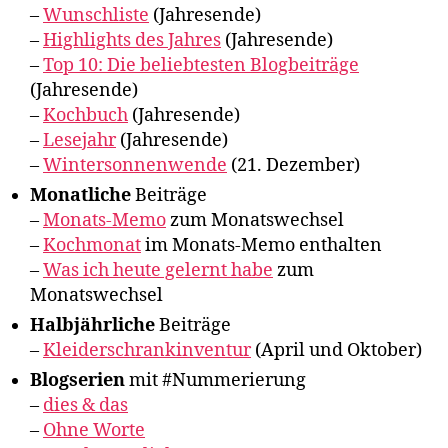
–
Wunschliste
(Jahresende)
–
Highlights des Jahres
(Jahresende)
–
Top 10: Die beliebtesten Blogbeiträge
(Jahresende)
–
Kochbuch
(Jahresende)
–
Lesejahr
(Jahresende)
–
Wintersonnenwende
(21. Dezember)
Monatliche
Beiträge
–
Monats-Memo
zum Monatswechsel
–
Kochmonat
im Monats-Memo enthalten
–
Was ich heute gelernt habe
zum
Monatswechsel
Halbjährliche
Beiträge
–
Kleiderschrankinventur
(April und Oktober)
Blogserien
mit #Nummerierung
–
dies & das
–
Ohne Worte