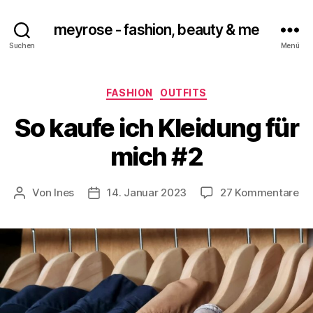
meyrose - fashion, beauty & me
Suchen
Menü
Kategorien
FASHION
OUTFITS
So kaufe ich Kleidung für
mich #2
zu
Von
Ines
14. Januar 2023
27 Kommentare
Beitragsautor
Veröffentlichungsdatum
So
ka
ic
Kl
für
mi
#2