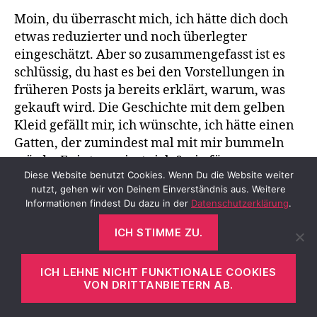
Moin, du überrascht mich, ich hätte dich doch
etwas reduzierter und noch überlegter
eingeschätzt. Aber so zusammengefasst ist es
schlüssig, du hast es bei den Vorstellungen in
früheren Posts ja bereits erklärt, warum, was
gekauft wird. Die Geschichte mit dem gelben
Kleid gefällt mir, ich wünschte, ich hätte einen
Gatten, der zumindest mal mit mir bummeln
würde. Er interessiert sich 0,nix für
Diese Website benutzt Cookies. Wenn Du die Website weiter
Shoppingerlebnisse und – ergebnisse…
nutzt, gehen wir von Deinem Einverständnis aus. Weitere
Online kaufe ich ähnlich wie du, wenn ich die
Informationen findest Du dazu in der
Datenschutzerklärung
.
Marke kenne, wenn Größe oder Preis offline
nicht zu haben sind. Ich stöbere sehr oft digital
ICH STIMME ZU.
und halte dann in den Boutiquen danach
Ausschau, dabei gucke ich mich manchmal
ICH LEHNE NICHT FUNKTIONALE COOKIES
schon satt und kaufe dann gar nichts mehr. 😁
VON DRITTANBIETERN AB.
Insofern ist online gut für den Geldbeutel. Aber