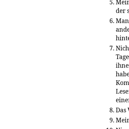
Mein
der 
Man 
ande
hint
Nich
Tage
ihne
habe
Komm
Lese
ein
Das 
Mein