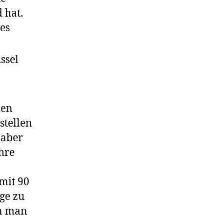
 hat.
es
ssel
den
stellen
 aber
hre
mit 90
ge zu
nn man