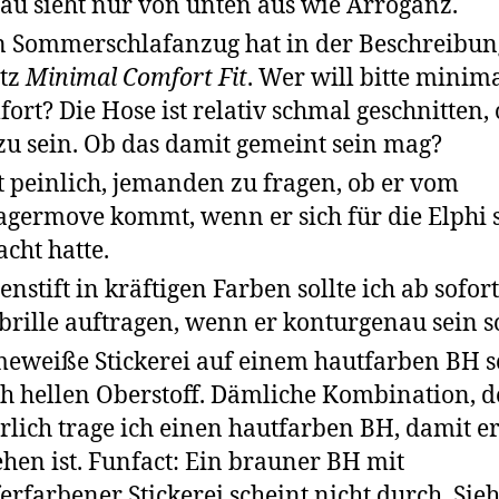
au sieht nur von unten aus wie Arroganz.
 Sommerschlafanzug hat in der Beschreibun
tz
Minimal Comfort Fit
. Wer will bitte minim
ort? Die Hose ist relativ schmal geschnitten,
zu sein. Ob das damit gemeint sein mag?
st peinlich, jemanden zu fragen, ob er vom
agermove kommt, wenn er sich für die Elphi 
cht hatte.
enstift in kräftigen Farben sollte ich ab sofor
brille auftragen, wenn er konturgenau sein so
eweiße Stickerei auf einem hautfarben BH s
h hellen Oberstoff. Dämliche Kombination, 
rlich trage ich einen hautfarben BH, damit er
ehen ist. Funfact: Ein brauner BH mit
erfarbener Stickerei scheint nicht durch. Sie