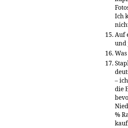
Fot
Ich 
nich
Auf 
und 
Was
Stap
deut
– ic
die 
bevo
Nied
% Ra
kauf