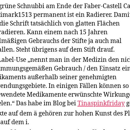
grüne Schnubbi am Ende der Faber-Castell Ca
imark1513 permanent ist ein Radierer. Damit
 die Schrift tatsächlich von glatten Flächen
adieren. Kann einem nach 15 Jahren
lmäßigen Gebrauchs der Stifte ja auch mal
allen. Steht übrigens auf dem Stift drauf.
Label-Use „nennt man in der Medizin den nic
immungsgemäßen Gebrauch / den Einsatz ei
kaments außerhalb seiner genehmigten
ndungsgebiete. In einigen Fällen können so
ewendete Medikamente erwünschte Wirkung
elen.“ Das habe im Blog bei
Tinaspinkfriday
g
te auf dem ä gehören zur hohen Kunst des Pl
auf dem i.