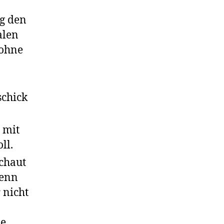
g den
alen
 ohne
schick
t mit
ll.
chaut
denn
 nicht
he