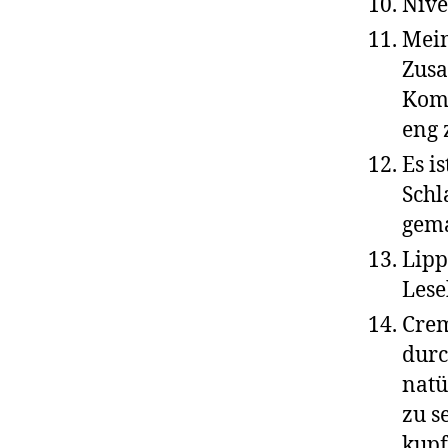
Nive
Mein
Zusa
Komf
eng 
Es i
Schl
gema
Lipp
Lese
Crem
durc
natü
zu s
kupf