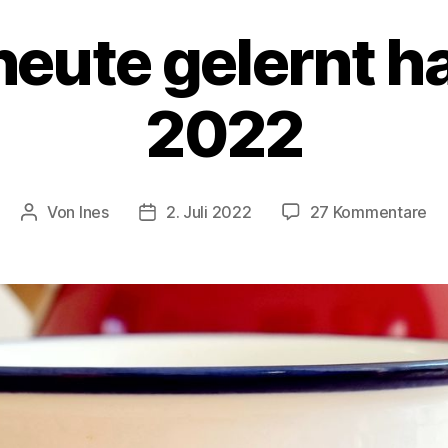
heute gelernt ha
2022
zu
Von
Ines
2. Juli 2022
27 Kommentare
Beitragsautor
Veröffentlichungsdatum
Wa
ich
he
ge
ha
–
Ju
20