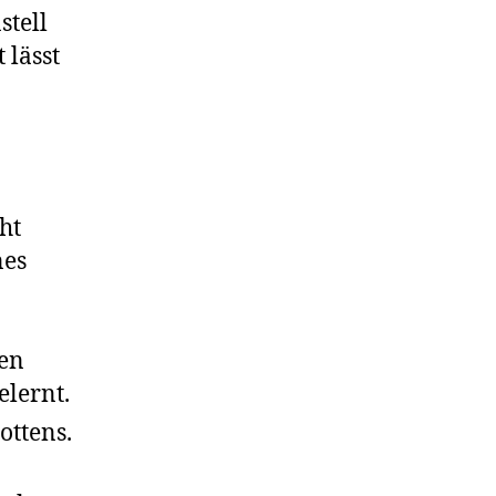
stell
 lässt
ht
nes
en
elernt.
ottens.