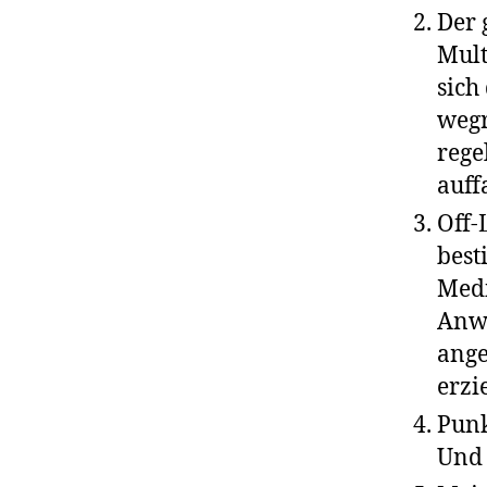
Der 
Mult
sich
wegr
rege
auff
Off-
best
Medi
Anwe
ang
erzi
Punk
Und 