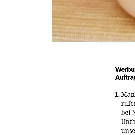
Werbu
Auftra
Manc
rufe
bei 
Unfa
unse