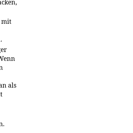
acken,
 mit
.
ger
 Wenn
un
n als
t
n.