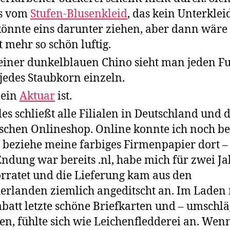
os vom
Stufen-Blusenkleid
, das kein Unterkleid
könnte eins darunter ziehen, aber dann wäre 
t mehr so schön luftig.
einer dunkelblauen Chino sieht man jeden Fu
jedes Staubkorn einzeln.
 ein
Aktuar
ist.
les schließt alle Filialen in Deutschland und 
schen Onlineshop. Online konnte ich noch be
h beziehe meine farbiges Firmenpapier dort –
Endung war bereits .nl, habe mich für zwei Ja
rratet und die Lieferung kam aus den
erlanden ziemlich angeditscht an. Im Laden 
batt letzte schöne Briefkarten und – umschlä
en, fühlte sich wie Leichenfledderei an. We