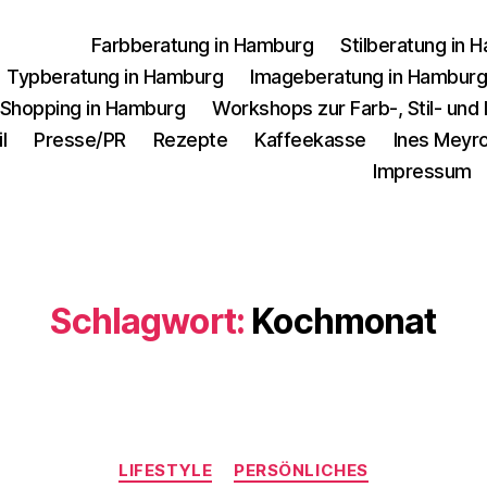
Farbberatung in Hamburg
Stilberatung in 
Typberatung in Hamburg
Imageberatung in Hambur
 Shopping in Hamburg
Workshops zur Farb-, Stil- un
l
Presse/PR
Rezepte
Kaffeekasse
Ines Meyro
Impressum
Schlagwort:
Kochmonat
Kategorien
LIFESTYLE
PERSÖNLICHES