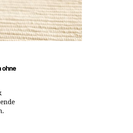
 ohne
k
nende
n.